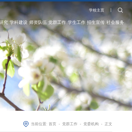
学校主页
研究
学科建设
师资队伍
党群工作
学生工作
招生宣传
社会服务
当前位置:
首页
-
党群工作
-
党委机构
-
正文