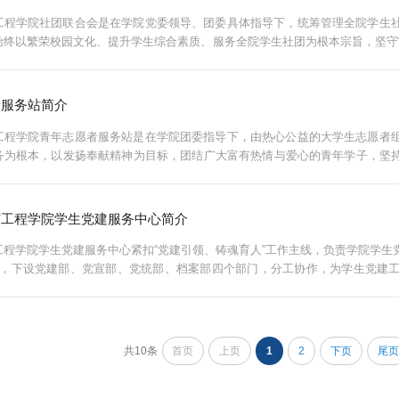
工程学院社团联合会是在学院党委领导、团委具体指导下，统筹管理全院学生
始终以繁荣校园文化、提升学生综合素质、服务全院学生社团为根本宗旨，坚守
带作用，积极引导全院青年学生践行自我教育、自我管理、自我服务，为学院育人
者服务站简介
工程学院青年志愿者服务站是在学院团委指导下，由热心公益的大学生志愿者
务为根本，以发扬奉献精神为目标，团结广大富有热情与爱心的青年学子，坚持
口号，践行“奉献、友爱、互助、进步”的志愿精神，立足校园服务师生，面向社
与工程学院学生党建服务中心简介
工程学院学生党建服务中心紧扣“党建引领、铸魂育人”工作主线，负责学院学生
人，下设党建部、党宣部、党统部、档案部四个部门，分工协作，为学生党建
层分类组织开展入党积极分子和发展对象专题培训，内容涵盖党章党规、党的创新
共10条
首页
上页
1
2
下页
尾页