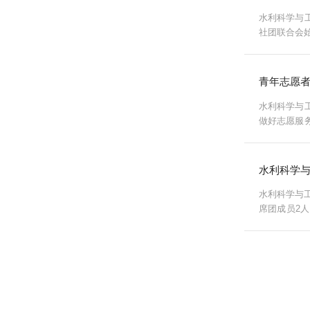
水利科学与
社团联合会
发挥桥梁纽
青年志愿
水利科学与
做好志愿服
人心”的行动
水利科学
水利科学与
席团成员2
合。中心分