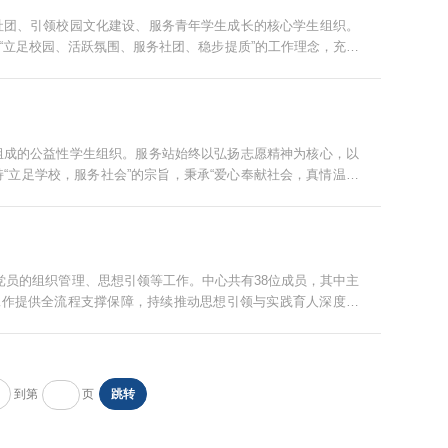
社团、引领校园文化建设、服务青年学生成长的核心学生组织。
“立足校园、活跃氛围、服务社团、稳步提质”的工作理念，充分
工作与校园文化建设注入蓬勃青春力量。 社团联...
组成的公益性学生组织。服务站始终以弘扬志愿精神为核心，以
“立足学校，服务社会”的宗旨，秉承“爱心奉献社会，真情温暖
会帮扶弱势群体，将温暖传递给每一位需要帮...
党员的组织管理、思想引领等工作。中心共有38位成员，其中主
工作提供全流程支撑保障，持续推动思想引领与实践育人深度融
理论、党史知识、纪律作风等，通过集中学习、交...
到第
页
跳转