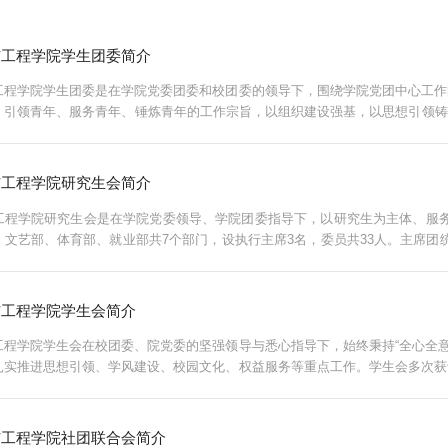
与工程学院学生团委简介
工程学院学生团委是在学院党委团委和校团委的领导下，围绕学院党团中心工作
、引领青年、服务青年、锤炼青年的工作宗旨，以组织建设强基，以思想引领铸
协调各项工作。下设综合办公室、组织部、政论部、宣传部、实践部、科创部六个
与工程学院研究生会简介
工程学院研究生会是在学院党委领导、学院团委指导下，以研究生为主体、服
、文艺部、体育部、就业部共7个部门，设执行主席3名，委员共33人。主席
活动、体育赛事、就业服务等方面分工协作，形成职责清晰、运行有序、协同联动
工程学院学生会​简介
工程学院学生会在校团委、院党委的坚强领导与悉心指导下，始终秉持“全心全
扎实推进思想引领、学风建设、校园文化、权益服务等重点工作。学生会多次获
了水利学子昂扬向上、锐意进取的精神风貌。学生会设立“主席团+六大部门”组织
与工程学院社团联合会简介