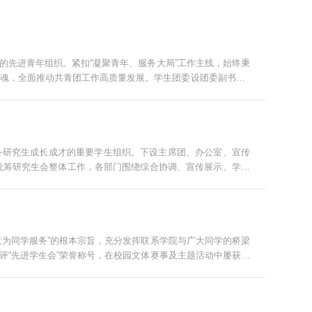
的先进青年组织。紧扣“凝聚青年、服务大局”工作主线，始终秉
魂，全面推动共青团工作高质量发展。学生团委设团委副书记1
职能部门，每个部门设部长1名、副部长4名、...
务研究生成长成才的重要学生组织。下设主席团、办公室、宣传
团统筹研究生会整体工作，各部门围绕综合协调、宣传展示、学术
的工作体系。 组织架构 依托学院学科特色和研...
意为同学服务”的根本宗旨，充分发挥联系学院与广大同学的桥梁
评“先进学生会”荣誉称号，在校园文体赛事及主题活动中屡获佳
架构，现有主席团成员3人、各部门成员2...