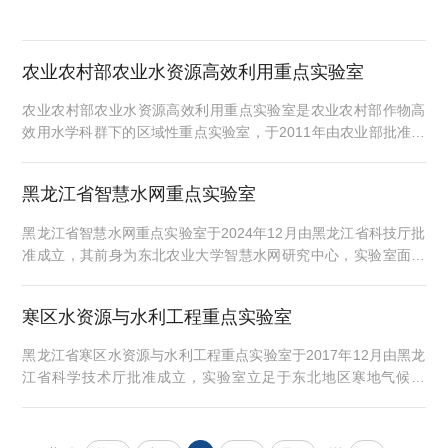
农业农村部农业水资源高效利用重点实验室
农业农村部农业水资源高效利用重点实验室是农业农村部作物高
效用水学科群下的区域性重点实验室，于2011年由农业部批准成
立。该重点实验室是依托东北农业大学水利科学与工程学院黑龙
江省重点学科—农业水土工程学科的学科优势，以节水农业黑龙
黑龙江省智慧水网重点实验室
江省普通高校重点实验室为基础成立的。该重点实验室以农业水
资源高效利用理论研究、农业节水技术研发、推广和应用为主要
黑龙江省智慧水网重点实验室于2024年12月由黑龙江省科技厅批
研究内容，形成了现代节水农业理论与技术、农业水资源优化配
准成立，其前身为东北农业大学智慧水网研究中心，实验室面向
置与...
国家粮食安全、水安全和生态安全的战略需求，以"智慧赋能水系
统、科技支撑水安全"为宗旨，聚焦寒区水资源智能化管控关键科
寒区水资源与水利工程重点实验室
学问题与技术瓶颈，开展多学科交叉创新研究。实验室依托东北
农业大学水利工程学科、农业水土工程学科的学科优势和黑龙江
黑龙江省寒区水资源与水利工程重点实验室于2017年12月由黑龙
省独特的寒区水文区位优势，致力于攻克水资源智能监测、水网
江省科学技术厅批准成立，实验室立足于东北地区寒地气候特
系...
点、黑龙江省农业资源优势、湿地生态环境现状，重点解决我国
东北高寒、黑土地区水文水资源演化机理与优化调控、寒区农田
水环境演变规律与生态环境效应、水利工程稳定性与可靠性问