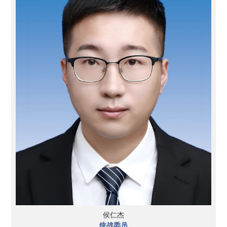
侯仁杰
统战委员