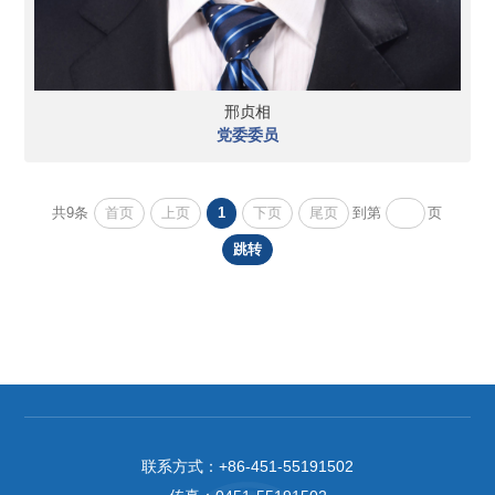
邢贞相
党委委员
首页
上页
1
下页
尾页
共9条
到第
页
跳转
联系方式：
+86-451-55191502