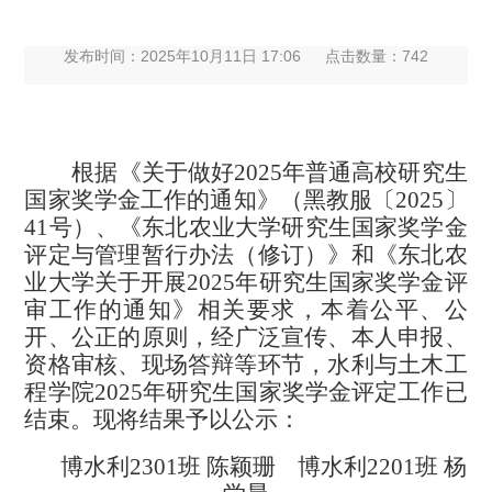
发布时间：2025年10月11日 17:06
点击数量：
742
根据《关于做好
2025年普通高校研究生
国家奖学金工作的通知》（黑教服〔2025〕
41号）、《东北农业大学研究生国家奖学金
评定与管理暂行办法（修订）》和
《
东北农
业大学
关于开展
202
5
年研究生国家奖学金评
审工作的通知》
相关要求，
本着公平、公
开、公正的原则，
经广泛宣传、本人申报、
资格审核、现场答辩等环节，水利与土木工
程学院
202
5
年研究生国家奖学金评定工作已
结束。现将结果予以公示：
博水利
2
3
01
班
陈颖珊
博水利
2
2
01
班
杨