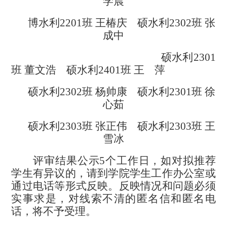
学晨
博
水利
2
2
0
1
班
王椿庆
硕水利
2
3
0
2
班
张
成中
硕水利
2301
班
董文浩
硕水利
2401
班
王 萍
硕水利
2302
班
杨帅康
硕水利
2301
班
徐
心茹
硕水利
230
3
班
张正伟
硕水利
230
3
班
王
雪冰
评审结果公示
5
个工作日，如对拟推荐
学生有异议的，请到学院学生工作办公室或
通过电话等形式反映。反映情况和问题必须
实事求是，对线索不清的匿名信和匿名电
话，将不予受理。