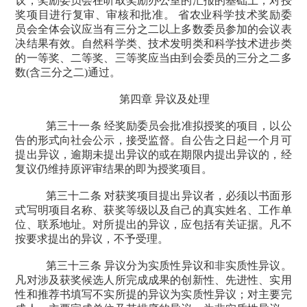
议，奖励委员会在听取奖励办公室的汇报的基础上，对授
奖项目进行复审、审核和批准。 省农业科学技术奖励委
员会全体会议应当有三分之二以上多数委员参加的会议表
决结果有效。自然科学类、技术发明类和科学技术进步类
的一等奖、二等奖、三等奖应当由到会委员的三分之二多
数
(
含三分之二
)
通过。
第四章 异议及处理
第三十一条 经奖励委员会批准拟授奖的项目，以公
告的形式向社会公示，接受监督。自公告之日起一个月可
提出异议，逾期未提出异议的或在期限内提出异议的，经
复议仍维持原评审结果的即为授奖项目。
第三十二条 对获奖项目提出异议者，必须以书面形
式写明项目名称、获奖等级以及自己的真实姓名、工作单
位、联系地址。对所提出的异议，应包括有关证据。凡不
按要求提出的异议，不予受理。
第三十三条 异议分为实质性异议和非实质性异议。
凡对涉及获奖候选人所完成成果的创新性、先进性、实用
性和推荐书填写不实所提的异议为实质性异议；对主要完