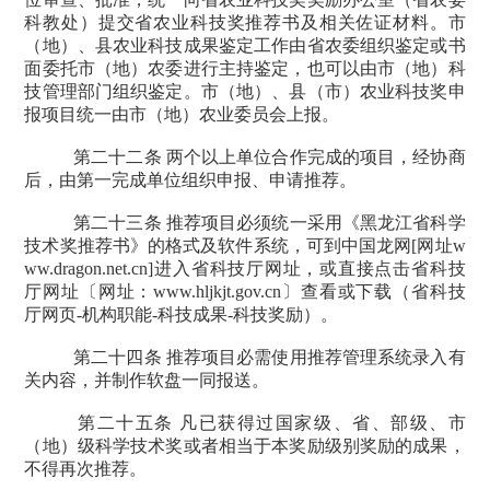
科教处）提交省农业科技奖推荐书及相关佐证材料。市
（地）、县农业科技成果鉴定工作由省农委组织鉴定或书
面委托市（地）农委进行主持鉴定，也可以由市（地）科
技管理部门组织鉴定。市（地）、县（市）农业科技奖申
报项目统一由市（地）农业委员会上报。
第二十二条 两个以上单位合作完成的项目，经协商
后，由第一完成单位组织申报、申请推荐。
第二十三条 推荐项目必须统一采用《黑龙江省科学
技术奖推荐书》的格式及软件系统，可到中国龙网
[
网址
w
ww.dragon.net.cn]
进入省科技厅网址，或直接点击省科技
厅网址〔网址：
www.hljkjt.gov.cn
〕查看或下载（省科技
厅网页
-
机构职能
-
科技成果
-
科技奖励）。
第二十四条 推荐项目必需使用推荐管理系统录入有
关内容，并制作软盘一同报送。
第二十五条 凡已获得过国家级、省、部级、市
（地）级科学技术奖或者相当于本奖励级别奖励的成果，
不得再次推荐。