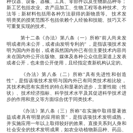
种仪器、设备、器械、工具、零部件以及生物新品种等；
新工艺包括农业、农产品加工、生物工程等各种技术、方
法等；新材料包括用各种方法获得的新物质等。 技术发
明类奖的授奖范围不包括依赖个人经验和技能、技巧又不
可重复实现的技术。
第十二条《办法》第八条（一）所称
"
前人尚未发
明或者尚未公开，或者由发明专利的
"
，是指该项技术发
明为国内外首创，或者虽然国内外已有但主要技术内容尚
未在国内外公开出版物、媒体及各种公众信息渠道上发表
或者公开，也未曾公开使用，且经指定查新机构认定的。
《办法》第八条（二）所称
"
具有先进性和创造
性
"
，是指该项技术发明与国内外已有同类技术相比较，
其技术构思有实质性的特点和显著的进步，主要性能（性
状）、技术经济指标、科学技术水平及其促进科学技术进
步的作用和意义等方面综合优于同类技术。
《办法》第八条（三）所称
"
在实施中取得显著效
益或者具有明显的应用前景
"
，是指该项技术发明成熟，
并实施应用一年以上取得较好的效果。直接关系到人身和
社会安全的技术发明成果，如农业动植物新品种、药品、