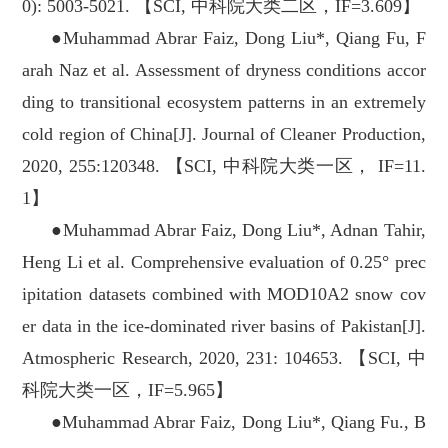
0): 5003-5021. 【SCI, 中科院大类二区，IF=3.609】
●Muhammad Abrar Faiz, Dong Liu*, Qiang Fu, F
arah Naz et al. Assessment of dryness conditions accor
ding to transitional ecosystem patterns in an extremely
cold region of China[J]. Journal of Cleaner Production,
2020, 255:120348. 【SCI, 中科院大类一区， IF=11.
1】
●Muhammad Abrar Faiz, Dong Liu*, Adnan Tahir,
Heng Li et al. Comprehensive evaluation of 0.25° prec
ipitation datasets combined with MOD10A2 snow cov
er data in the ice-dominated river basins of Pakistan[J].
Atmospheric Research, 2020, 231: 104653. 【SCI, 中
科院大类一区，IF=5.965】
●Muhammad Abrar Faiz, Dong Liu*, Qiang Fu., B