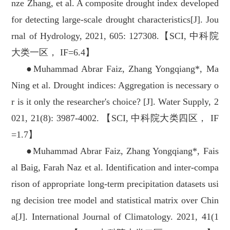
nze Zhang, et al. A composite drought index developed
for detecting large-scale drought characteristics[J]. Jou
rnal of Hydrology, 2021, 605: 127308.【SCI, 中科院
大类一区， IF=6.4】
●Muhammad Abrar Faiz, Zhang Yongqiang*, Ma
Ning et al. Drought indices: Aggregation is necessary o
r is it only the researcher's choice? [J]. Water Supply, 2
021, 21(8): 3987-4002. 【SCI, 中科院大类四区， IF
=1.7】
●Muhammad Abrar Faiz, Zhang Yongqiang*, Fais
al Baig, Farah Naz et al. Identification and inter-compa
rison of appropriate long-term precipitation datasets usi
ng decision tree model and statistical matrix over Chin
a[J]. International Journal of Climatology. 2021, 41(1