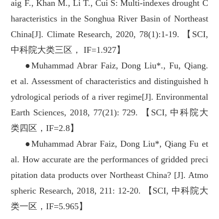
aig F., Khan M., Li T., Cui S: Multi-indexes drought C
haracteristics in the Songhua River Basin of Northeast
China[J]. Climate Research, 2020, 78(1):1-19. 【SCI,
中科院大类三区， IF=1.927】
●Muhammad Abrar Faiz, Dong Liu*., Fu, Qiang.
et al. Assessment of characteristics and distinguished h
ydrological periods of a river regime[J]. Environmental
Earth Sciences, 2018, 77(21): 729. 【SCI, 中科院大
类四区，IF=2.8】
●Muhammad Abrar Faiz, Dong Liu*, Qiang Fu et
al. How accurate are the performances of gridded preci
pitation data products over Northeast China? [J]. Atmo
spheric Research, 2018, 211: 12-20. 【SCI, 中科院大
类一区，IF=5.965】