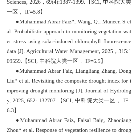
Sciences, 2026，69(4):1387-1399.【SCI, 中科院大类
一区， IF=5.8】
●Muhammad Abrar Faiz*, Wang, Q., Muneer, S et
al. Probabilistic approach to monitoring vegetation wat
er stress using solar-induced chlorophyll fluorescence
data [J]. Agricultural Water Management, 2025，315:1
09559.【SCI, 中科院大类一区， IF=6.5】
●Muhammad Abrar Faiz, Liangliang Zhang, Dong
Liu* et al. Revisiting the composite drought index for i
mproving drought monitoring [J]. Journal of Hydrolog
y, 2025, 652: 132707.【SCI, 中科院大类一区， IF=
6.3】
●Muhammad Abrar Faiz, Faisal Baig, Zhaoqiang
Zhou* et al. Response of vegetation resilience to droug