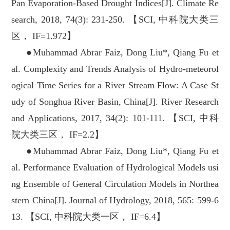
Pan Evaporation-Based Drought Indices[J]. Climate Re
search, 2018, 74(3): 231-250. 【SCI, 中科院大类三
区， IF=1.972】
●Muhammad Abrar Faiz, Dong Liu*, Qiang Fu et
al. Complexity and Trends Analysis of Hydro-meteorol
ogical Time Series for a River Stream Flow: A Case St
udy of Songhua River Basin, China[J]. River Research
and Applications, 2017, 34(2): 101-111. 【SCI, 中科
院大类三区， IF=2.2】
●Muhammad Abrar Faiz, Dong Liu*, Qiang Fu et
al. Performance Evaluation of Hydrological Models usi
ng Ensemble of General Circulation Models in Northea
stern China[J]. Journal of Hydrology, 2018, 565: 599-6
13. 【SCI, 中科院大类一区， IF=6.4】