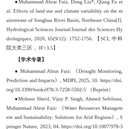
●Muhammad Abrar Faiz, Dong Liu*, Qiang Fu et
al. Effects of land use and climate variability on the m
ainstream of Songhua River Basin, Northeast China[J].
Hydrological Sciences Journal/Journal des Sciences Hy
drologiques, 2020, 65(9/12): 1752-1756. 【SCI, 中科
院大类三区， IF=3.5】
【学术专著】
● Muhammad Abrar Faiz: 《Drought Monitoring,
Prediction and Impacts》, MDPI, 2025, 10. https://doi.
org/10.3390/books978-3-7258-5502-5 （Reprint）
●Mohsen Sherif, Vijay P. Singh, Ahmed Sefelnasr,
Muhammad Abrar Faiz: 《Water Resources Managem
ent and Sustainability: Solutions for Arid Regions》, S
pringer Nature, 2023, 04. https://doi.org/10.1007/978-3