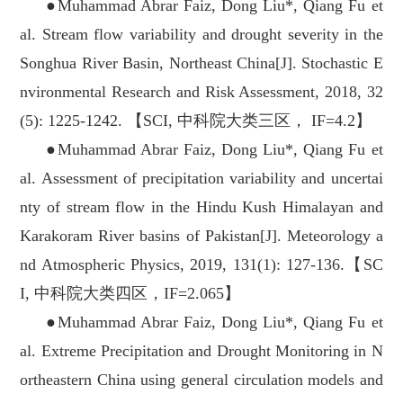
●Muhammad Abrar Faiz, Dong Liu*, Qiang Fu et
al. Stream flow variability and drought severity in the
Songhua River Basin, Northeast China[J]. Stochastic E
nvironmental Research and Risk Assessment, 2018, 32
(5): 1225-1242. 【SCI, 中科院大类三区， IF=4.2】
●Muhammad Abrar Faiz, Dong Liu*, Qiang Fu et
al. Assessment of precipitation variability and uncertai
nty of stream flow in the Hindu Kush Himalayan and
Karakoram River basins of Pakistan[J]. Meteorology a
nd Atmospheric Physics, 2019, 131(1): 127-136.【SC
I, 中科院大类四区，IF=2.065】
●Muhammad Abrar Faiz, Dong Liu*, Qiang Fu et
al. Extreme Precipitation and Drought Monitoring in N
ortheastern China using general circulation models and