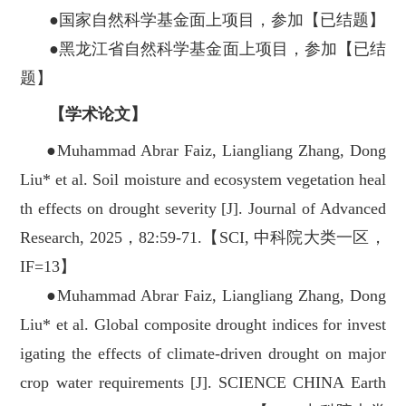
●国家自然科学基金面上项目，参加【已结题】
●黑龙江省自然科学基金面上项目，参加【已结
题】
【学术论文】
●Muhammad Abrar Faiz, Liangliang Zhang, Dong
Liu* et al. Soil moisture and ecosystem vegetation heal
th effects on drought severity [J]. Journal of Advanced
Research, 2025，82:59-71.【SCI, 中科院大类一区，
IF=13】
●Muhammad Abrar Faiz, Liangliang Zhang, Dong
Liu* et al. Global composite drought indices for invest
igating the effects of climate-driven drought on major
crop water requirements [J]. SCIENCE CHINA Earth