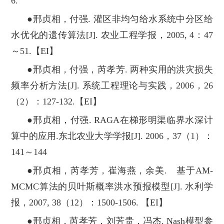
6.
●邢贞相，付强. 灌区非均匀给水系统中分区给
水优化的遗传算法[J]. 农业工程学报，2005, 4：47
～51.【EI】
●邢贞相，付强，芮孝芳. 两种实用的洪灾损失
频率分析方法[J]. 系统工程理论与实践，2006，26
（2）：127-132.【EI】
●邢贞相，付强. RAGA在梯形明渠临界水深计
算中的应用.东北农业大学学报[J]. 2006，37（1）：
141～144
●邢贞相，芮孝芳，崔海燕，余美. 基于AM-
MCMC算法的贝叶斯概率洪水预报模型[J]. 水利学
报，2007, 38（12）：1500-1506. 【EI】
●邢贞相，芮孝芳，刘芳贵，冯杰. Nash模型参