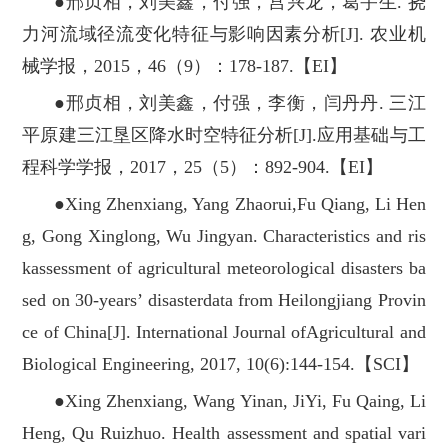
●邢贞相，刘美鑫，付强，宫兴龙，葛宇生. 挠
力河流域径流变化特征与影响因素分析[J]. 农业机
械学报，2015，46（9）：178-187.【EI】
●邢贞相，刘美鑫，付强，李衡，闫丹丹. 三江
平原建三江垦区降水时空特征分析[J].应用基础与工
程科学学报，2017，25（5）：892-904.【EI】
●Xing Zhenxiang, Yang Zhaorui,Fu Qiang, Li Hen
g, Gong Xinglong, Wu Jingyan. Characteristics and ris
kassessment of agricultural meteorological disasters ba
sed on 30-years’ disasterdata from Heilongjiang Provin
ce of China[J]. International Journal ofAgricultural and
Biological Engineering, 2017, 10(6):144-154.【SCI】
●Xing Zhenxiang, Wang Yinan, JiYi, Fu Qaing, Li
Heng, Qu Ruizhuo. Health assessment and spatial vari