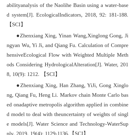
abilityanalysis of the Naolihe Basin using a water-base
d system[J]. EcologicalIndicators, 2018, 92: 181-188.
【SCI】
●Zhenxiang Xing, Yinan Wang,Xinglong Gong, Ji
ngyan Wu, Yi Ji, and Qiang Fu. Calculation of Compre
hensiveEcological Flow with Weighted Multiple Meth
ods Considering HydrologicalAlteration[J]. Water, 201
8, 10(9): 1212. 【SCI】
●Zhenxiang Xing, Han Zhang, YiJi, Gong Xinglo
ng, Qiang Fu, Heng Li. Markov chain Monte Carlo bas
ed onadaptive metropolis algorithm applied in combine
d model to deal with theuncertainty of weights of singl
e models[J]. Water Science and Technology-WaterSup
ply, 2019, 19(4): 1129-1136.【SCI】