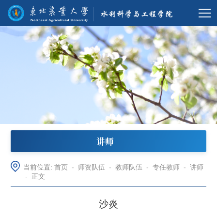
讲师
当前位置:
首页
-
师资队伍
-
教师队伍
-
专任教师
-
讲师
-
正文
沙炎