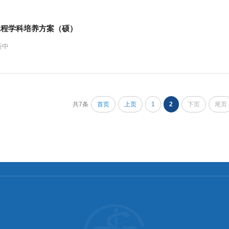
工程学科培养方案（硕）
新中
共7条
首页
上页
1
2
下页
尾页