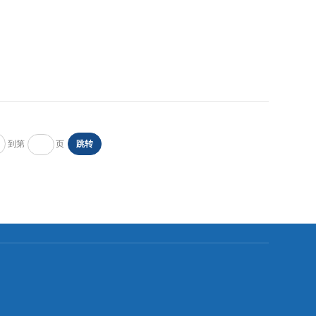
到第
页
跳转