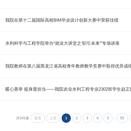
我院在第十二届国际高校BIM毕业设计创新大赛中荣获佳绩
水利科学与工程学院举办“就业大讲堂之‘职引未来’”专场讲座
我院教师在第八届黑龙江省高校青年教师教学竞赛中取得优异成
暖心善举 挺身显担当——我院农业水利工程专业2302班学生赵
...
共545条
首页
上页
1
2
3
4
5
55