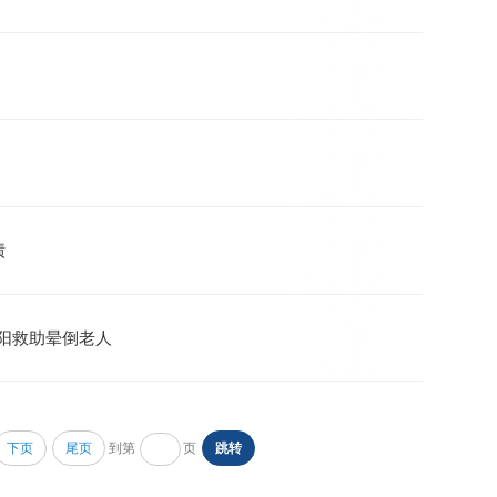
绩
正阳救助晕倒老人
到第
页
下页
尾页
跳转