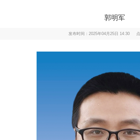
郭明军
发布时间：2025年04月25日 14:30