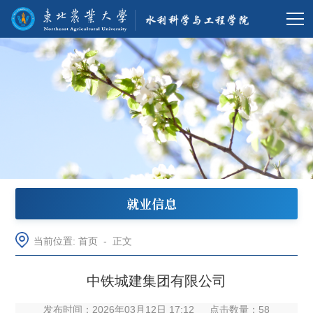
就业信息
当前位置:
首页
-
正文
中铁城建集团有限公司
发布时间：2026年03月12日 17:12
点击数量：
58