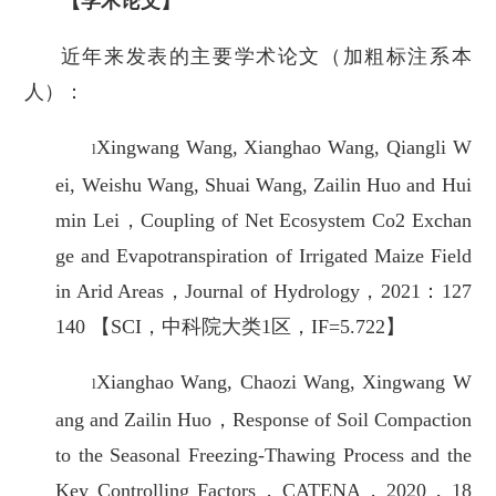
【学术论文】
近年来发表的主要学术论文（加粗标注系本
人）：
Xingwang Wang, Xianghao Wang, Qiangli W
l
ei, Weishu Wang, Shuai Wang, Zailin Huo and Hui
min Lei，Coupling of Net Ecosystem Co2 Exchan
ge and Evapotranspiration of Irrigated Maize Field
in Arid Areas，Journal of Hydrology，2021：127
140 【SCI，中科院大类1区，IF=5.722】
Xianghao Wang, Chaozi Wang, Xingwang W
l
ang and Zailin Huo，Response of Soil Compaction
to the Seasonal Freezing-Thawing Process and the
Key Controlling Factors，CATENA，2020，18