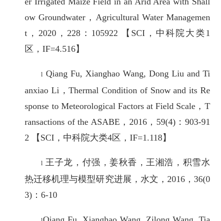
er Irrigated Maize Field in an Arid Area with Shall
ow Groundwater，Agricultural Water Managemen
t，2020，228：105922 【SCI，中科院大类1
区，IF=4.516】
Qiang Fu, Xianghao Wang, Dong Liu and Ti
l
anxiao Li，Thermal Condition of Snow and its Re
sponse to Meteorological Factors at Field Scale，T
ransactions of the ASABE，2016，59(4)：903-91
2 【SCI，中科院大类4区，IF=1.118】
王子龙，付强，姜秋香，王湘浩，积雪水
l
热迁移机理与模型研究进展，水文，2016，36(0
3)：6-10
Qiang Fu, Xianghao Wang, Zilong Wang, Tia
l