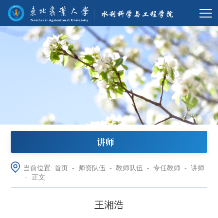
讲师
当前位置:
首页
-
师资队伍
-
教师队伍
-
专任教师
-
讲师
-
正文
王湘浩