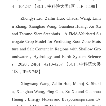
4：104247 【SCI，中科院大类1区，IF=5.198】
Zhongyi Liu, Zailin Huo, Chaozi Wang, Limi
l
n Zhang, Xianghao Wang, Guanhua Huang, Xu Xu
and Tammo Siert Steenhuis，A Field-Validated Su
rrogate Crop Model for Predicting Root-Zone Mois
ture and Salt Content in Regions with Shallow Gro
undwater，Hydrology and Earth System Science
s，2020，24(8)：4213-4237 【SCI，中科院大类
1区，IF=5.748】
Xingwang Wang, Zailin Huo, Manoj K. Shukl
l
a, Xianghao Wang, Ping Guo, Xu Xu and Guanhua
Huang，Energy Fluxes and Evapotranspiration Ov