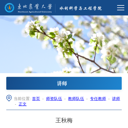
讲师
当前位置:
首页
-
师资队伍
-
教师队伍
-
专任教师
-
讲师
-
正文
王秋梅