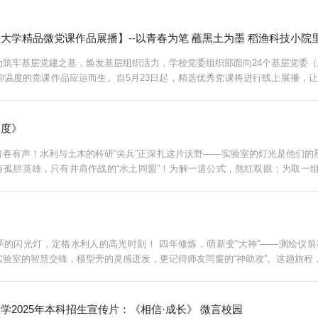
大学精品微党课作品展播】--以青春为笔 蘸黑土为墨 稻渔科技小院
筑牢基层党建之基，焕发基层组织活力，学校党委组织部面向24个基层党委（总
仰温度的党课作品应运而生。自5月23日起，精选优秀党课将进行线上展播，让
党组织把讲党课融入日常、做在经常，引领全体党员在服务龙江高质量发展的征程上
刻度》
青春有声！水利与土木的科研“尖兵”正深扎这片沃野——实验室的灯光是他们
有孤胆英雄，只有并肩作战的“水土同盟”！为解一道公式，熬红双眼；为取一
的火光。黑土地上的每一寸跋涉，都刻录着“水利人”的倔强。从田间到云端，从
季的闪光灯，定格水利人的高光时刻！ 四年修炼，萌新变“大神”——测绘仪
验室的智慧交锋，模型旁的灵感迸发，更记得师友同窗的“神助攻”。这趟旅程，
河待建！别怕逆光，少年——你调试仪器的专注、推演公式的笔尖，就是穿透迷雾
学2025年本科招生宣传片：《相信·成长》 微言校园