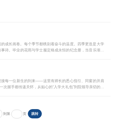
别的成长画卷。每个季节都镌刻着奋斗的温度。四季更迭是大学
叙事诗。毕业的花雨与学士服定格成永恒的纪念册，当音乐渐隐
木工程学院书写青春的追梦人，愿四季轮转，初心永驻
迎接每一位新生的到来——这里有师长的悉心指引、同窗的并肩
一次握手都传递关怀，从贴心的“入学大礼包”到院领导亲切的问
想，在测绘仪的精准刻度里萌芽，在混凝土的坚...
到第
页
跳转