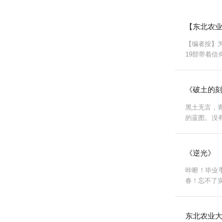
【东北农业
【编者按】为
19部带着信
动全校各级
《破土的
黑土无言，
的蓝图。没
论，点燃创新
《逆光》
咔嚓！毕业
春！忘不了实
图待绘，山
东北农业大