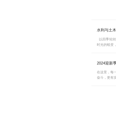
水利与土木
以四季轮转
时光的蜕变
而去时，让
2024迎
在这里，每
奋斗，更有
候，从志愿