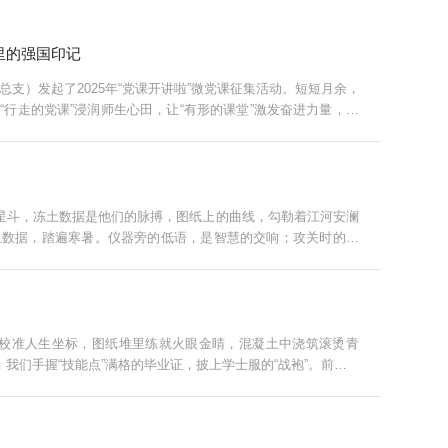
里的强国印记
支）发起了2025年“党课开讲啦”微党课征集活动。短短月余，
“行走的党课”浸润师生心田，让“有形的课堂”激发奋进力量，推
书写新时代的忠诚答卷！供稿/组织部（...
的星斗，冻土数据是他们的脉搏，图纸上的曲线，勾勒着江河安澜
组数据，踏遍寒暑。仪器旁的低语，是智慧的交响；攻关时的争
模型到宏图。难关？不过是我们笔下待解的...
前校准人生坐标，图纸堆里练就火眼金睛，混凝土中浇筑滚烫青
我们手握“技能点”满格的毕业证，披上学士服的“战袍”。前方蓝
的光源。转身，带着土木的扎实、水利的...