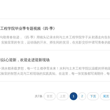
工程学院毕业季专题视频《四·季》
勾勒青春轨迹，《四·季》用镜头记录水利与土木工程学院学子从初遇走向告
，实验室里的专注，运动场的汗水、师生间的笑泪，在光影交织中谱写青春的
我们以“江河入海，土木成林”道尽对未来的期许。谨以此片献给所有在水利与土
新季|以心迎新，欢迎走进迎新现场
一滴水都承载梦想，每一寸土都孕育未来！水利与土木工程学院以温暖的怀抱
实验室的智慧火花与工程现场的实践真知。在这里，每一张笑脸都写满期待，每
者的热情引导到辅导员的悉心关怀，我们愿做你求学路上的坚实后盾。让青春的梦
共7条
首页
上页
1
2
下页
尾页