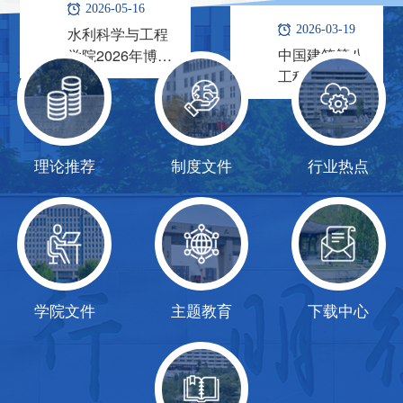
作实施细则（第
局第四建筑公
2026-05-16
司，2007年12月
二批）
水利科学与工程
2026-03-19
改制为现企业。
中国建筑第八
学院2026年博士
公司总部位于美
工程局有限公
研究生“申请-考
丽的滨海城市
司东北分公司
核”制招生复试
——青岛，现...
工作实施细则
（春季）
理论推荐
制度文件
行业热点
教育部寒地黑土生境健康国际合作联合实验室
学院文件
主题教育
下载中心