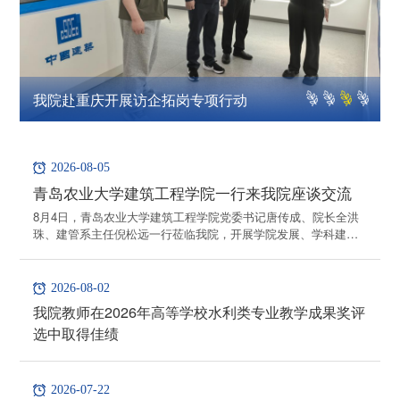
我院赴重庆开展访企拓岗专项行动
2026-08-05
青岛农业大学建筑工程学院一行来我院座谈交流
8月4日，青岛农业大学建筑工程学院党委书记唐传成、院长全洪
珠、建管系主任倪松远一行莅临我院，开展学院发展、学科建
设、人才培养、科研平台、实验室建设和招生就业等方面调研座
谈。我院李茉院长、王国军副书记、刘继龙副院长和李天霄副院
长参加交流座谈会。座谈会上，李茉首先代表学院对唐传成书
2026-08-02
记、全洪珠院长一行的到来表示热烈欢迎，随后，围绕学院整体
我院教师在2026年高等学校水利类专业教学成果奖评
发展脉络，从学院发展历程、学科布局、师资梯队等方面进行系
选中取得佳绩
统分享。...
2026-07-22