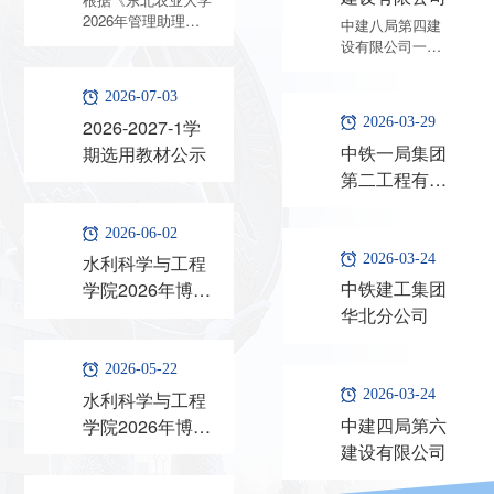
2026年管理助理、
理、教学助理岗
中建八局第四建
教学助理岗位公开招
设有限公司一、
位公开招聘面试
聘公告》相关要求，
公司简介中建八
成绩公示
现将东北农业大学水
局第四建设有限
2026-07-03
利科学与工程学院
公司（以下简称
2026-2027-1学
2026-03-29
2026年管理助理岗
“公司”）是世界
位公开招聘面试成绩
中铁一局集团
500强企业——
期选用教材公示
予以公示，详见附
中国建筑集团有
第二工程有限
件。公示时间为
限公司旗下的三
公司
2026年7月17日至
级子公司，是中
2026年7月21日。如
国建筑第八工程
2026-06-02
对公示人员有异议，
局有限公司法人
水利科学与工程
2026-03-24
可在公示期内反映，
独资的国有大型
中铁建工集团
学院2026年博士
反映情况和问题必须
骨干施工企业。
华北分公司
研究生“申请-考
实事求是，应签署或
公司始建于1952
告知真实姓名、工作
年，前身为基建
核”制招生复试工
单位和联系方式；对
工程兵22支队
作实施细则（第
2026-05-22
线索不清的匿名信和
212团，先后历
三批）
水利科学与工程
2026-03-24
匿名电话，公示期间
经兵改工、工改
不予受理。监督电
中建四局第六
学院2026年博士
兵、兵改工三次
话：
转型，1983年9
建设有限公司
研究生“申请-考
(0451)55191297（东
月集体整编为中
核”制招生复试工
寒区水资源与水利工程重点实验室
北农业大学纪委...
国建筑第八工程